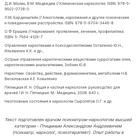
Д.И. Малин, В.М. Медведев // Клиническая наркология. ISBN: 978-5-
9502-0728-0
Л.М. Барденштейн // Алкоголизм, наркомания и другие психические
и поведенческие расстройства. ISBN: 978-5-9704-3446-8
О.Ф Ерышев // Наркомания: проявление, лечение, профилактика.
ISBN: 5-7564-4129-7
Отравление наркотиками и психодислептиками Остапенко Ю.Н.,
Ильяшенко К.К. и др.,
Острые отравления наркотическими веществами суррогатами опия,
наркотическими анальгетиками, Зобнин Ю.В
Наркотики. Свойства, действие, фармакокинетика, метаболизм Н.В.
Веселовская А.Е. Коваленко
Пятницкая И. Н. Общая и частная наркология: руководство для
врачей / И. Н. Пятницкая. М.: Медицина, 2008. 640 с.
Неотложные состояния в наркологии Сыропятов О.Г. и др.
Текст подготовлен врачом психиатром-наркологом высшей
категории - Птицыным Александром Андреевичем
(психиатр, нарколог, психотерапевт). Опыт работы в