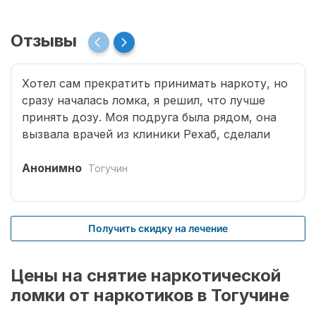
Отзывы
Хотел сам прекратить принимать наркоту, но
сразу началась ломка, я решил, что лучше
принять дозу. Моя подруга была рядом, она
вызвала врачей из клиники Рехаб, сделали
капельницы и сразу отпустило. Теперь думаю,
что надо там пролечиться основательно.
Анонимно
Тогучин
Получить скидку на лечение
Цены на снятие наркотической
ломки от наркотиков в Тогучине