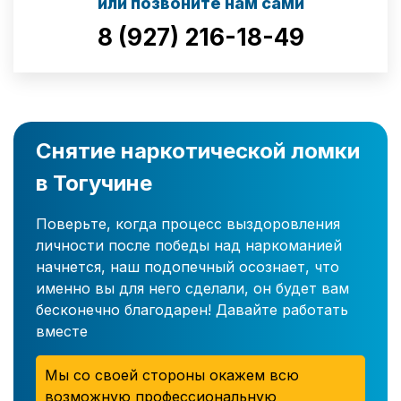
или позвоните нам сами
8 (927) 216-18-49
Снятие наркотической ломки
в Тогучине
Поверьте, когда процесс выздоровления
личности после победы над наркоманией
начнется, наш подопечный осознает, что
именно вы для него сделали, он будет вам
бесконечно благодарен! Давайте работать
вместе
Мы со своей стороны окажем всю
возможную профессиональную