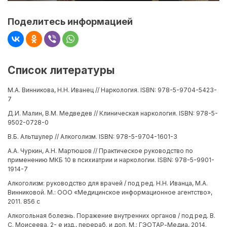
Поделитесь информацией
Список литературы
М.А. Винникова, Н.Н. Иванец // Наркология. ISBN: 978-5-9704-5423-
7
Д.И. Малин, В.М. Медведев // Клиническая наркология. ISBN: 978-5-
9502-0728-0
В.Б. Альтшулер // Алкоголизм. ISBN: 978-5-9704-1601-3
А.А. Чуркин, А.Н. Мартюшов // Практическое руководство по
применению МКБ 10 в психиатрии и наркологии. ISBN: 978-5-9901-
1914-7
Алкоголизм: руководство для врачей / под ред. Н.Н. Иванца, М.А.
Винниковой. М.: ООО «Медицинское информационное агентство»,
2011. 856 с
Алкогольная болезнь. Поражение внутренних органов / под ред. В.
С. Моисеева. 2- е изд., перераб. и доп. М.: ГЭОТАР-Медиа, 2014.