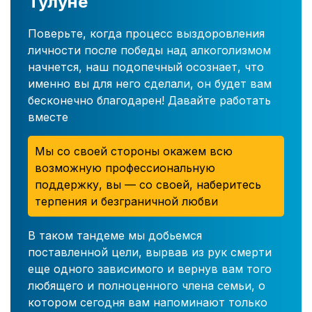
Тулуне
Поверьте, когда процесс выздоровления
личности после победы над алкоголизмом
начнется, наш подопечный осознает, что
именно вы для него сделали, он будет вам
бесконечно благодарен! Давайте работать
вместе
Мы со своей стороны окажем всю
возможную профессиональную
поддержку, вы — со своей, наберитесь
терпения и безграничной любви
В таком тандеме мы добьемся
поставленной цели, вырвав из рук смерти
еще одного зависимого и вернув вам того
любящего и полноценного члена семьи, о
котором сегодня вам напоминают только