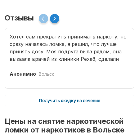
Отзывы
Хотел сам прекратить принимать наркоту, но
сразу началась ломка, я решил, что лучше
принять дозу. Моя подруга была рядом, она
вызвала врачей из клиники Рехаб, сделали
капельницы и сразу отпустило. Теперь думаю,
что надо там пролечиться основательно.
Анонимно
Вольск
Получить скидку на лечение
Цены на снятие наркотической
ломки от наркотиков в Вольске