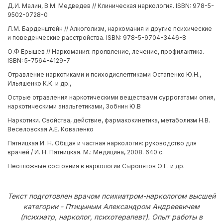
Д.И. Малин, В.М. Медведев // Клиническая наркология. ISBN: 978-5-
9502-0728-0
Л.М. Барденштейн // Алкоголизм, наркомания и другие психические
и поведенческие расстройства. ISBN: 978-5-9704-3446-8
О.Ф Ерышев // Наркомания: проявление, лечение, профилактика.
ISBN: 5-7564-4129-7
Отравление наркотиками и психодислептиками Остапенко Ю.Н.,
Ильяшенко К.К. и др.,
Острые отравления наркотическими веществами суррогатами опия,
наркотическими анальгетиками, Зобнин Ю.В
Наркотики. Свойства, действие, фармакокинетика, метаболизм Н.В.
Веселовская А.Е. Коваленко
Пятницкая И. Н. Общая и частная наркология: руководство для
врачей / И. Н. Пятницкая. М.: Медицина, 2008. 640 с.
Неотложные состояния в наркологии Сыропятов О.Г. и др.
Текст подготовлен врачом психиатром-наркологом высшей
категории - Птицыным Александром Андреевичем
(психиатр, нарколог, психотерапевт). Опыт работы в