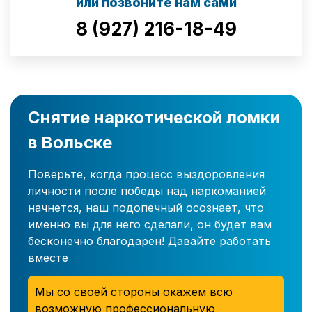
или позвоните нам сами
8 (927) 216-18-49
Снятие наркотической ломки
в Вольске
Поверьте, когда процесс выздоровления
личности после победы над наркоманией
начнется, наш подопечный осознает, что
именно вы для него сделали, он будет вам
бесконечно благодарен! Давайте работать
вместе
Мы со своей стороны окажем всю
возможную профессиональную