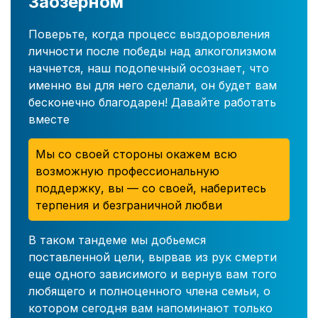
Заозерном
Поверьте, когда процесс выздоровления
личности после победы над алкоголизмом
начнется, наш подопечный осознает, что
именно вы для него сделали, он будет вам
бесконечно благодарен! Давайте работать
вместе
Мы со своей стороны окажем всю
возможную профессиональную
поддержку, вы — со своей, наберитесь
терпения и безграничной любви
В таком тандеме мы добьемся
поставленной цели, вырвав из рук смерти
еще одного зависимого и вернув вам того
любящего и полноценного члена семьи, о
котором сегодня вам напоминают только