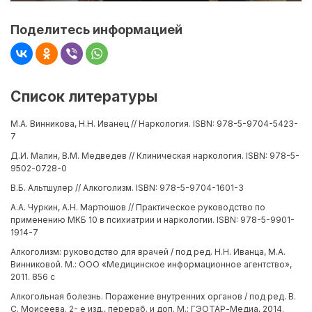
Поделитесь информацией
Список литературы
М.А. Винникова, Н.Н. Иванец // Наркология. ISBN: 978-5-9704-5423-
7
Д.И. Малин, В.М. Медведев // Клиническая наркология. ISBN: 978-5-
9502-0728-0
В.Б. Альтшулер // Алкоголизм. ISBN: 978-5-9704-1601-3
А.А. Чуркин, А.Н. Мартюшов // Практическое руководство по
применению МКБ 10 в психиатрии и наркологии. ISBN: 978-5-9901-
1914-7
Алкоголизм: руководство для врачей / под ред. Н.Н. Иванца, М.А.
Винниковой. М.: ООО «Медицинское информационное агентство»,
2011. 856 с
Алкогольная болезнь. Поражение внутренних органов / под ред. В.
С. Моисеева. 2- е изд., перераб. и доп. М.: ГЭОТАР-Медиа, 2014.