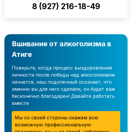
8 (927) 216-18-49
Вшивание от алкоголизма в
Атиге
Поверьте, когда процесс выздоровления
личности после победы над алкоголизмом
начнется, наш подопечный осознает, что
именно вы для него сделали, он будет вам
бесконечно благодарен! Давайте работать
вместе
Мы со своей стороны окажем всю
возможную профессиональную
поддержку, вы — со своей, наберитесь