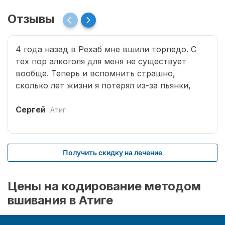
Отзывы
4 года назад в Рехаб мне вшили торпедо. С
тех пор алкоголя для меня не существует
вообще. Теперь и вспомнить страшно,
сколько лет жизни я потерял из-за пьянки,
сколько горя принес семье. Спасибо врачам за
мою новую жизнь.
Сергей
Атиг
Получить скидку на лечение
Цены на кодирование методом
вшивания в Атиге