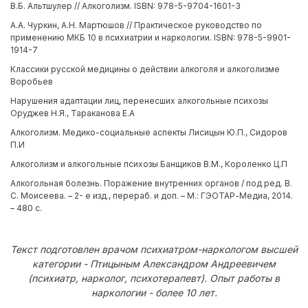
В.Б. Альтшулер // Алкоголизм. ISBN: 978-5-9704-1601-3
А.А. Чуркин, А.Н. Мартюшов // Практическое руководство по
применению МКБ 10 в психиатрии и наркологии. ISBN: 978-5-9901-
1914-7
Классики русской медицины о действии алкоголя и алкоголизме
Воробьев
Нарушения адаптации лиц, перенесших алкогольные психозы
Оруджев Н.Я., Тараканова Е.А
Алкоголизм. Медико-социальные аспекты Лисицын Ю.П., Сидоров
П.И
Алкоголизм и алкогольные психозы Банщиков В.М., Короленко Ц.П
Алкогольная болезнь. Поражение внутренних органов / под ред. В.
С. Моисеева. – 2- е изд., перераб. и доп. – М.: ГЭОТАР-Медиа, 2014.
– 480 с.
Текст подготовлен врачом психиатром-наркологом высшей
категории - Птицыным Александром Андреевичем
(психиатр, нарколог, психотерапевт). Опыт работы в
наркологии - более 10 лет.