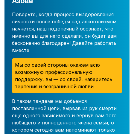
Азове
Поверьте, когда процесс выздоровления
личности после победы над алкоголизмом
начнется, наш подопечный осознает, что
именно вы для него сделали, он будет вам
бесконечно благодарен! Давайте работать
вместе
Мы со своей стороны окажем всю
возможную профессиональную
поддержку, вы — со своей, наберитесь
терпения и безграничной любви
В таком тандеме мы добьемся
поставленной цели, вырвав из рук смерти
еще одного зависимого и вернув вам того
любящего и полноценного члена семьи, о
котором сегодня вам напоминают только