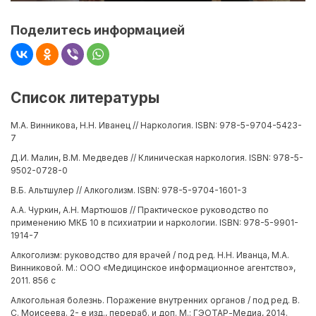
Поделитесь информацией
Список литературы
М.А. Винникова, Н.Н. Иванец // Наркология. ISBN: 978-5-9704-5423-
7
Д.И. Малин, В.М. Медведев // Клиническая наркология. ISBN: 978-5-
9502-0728-0
В.Б. Альтшулер // Алкоголизм. ISBN: 978-5-9704-1601-3
А.А. Чуркин, А.Н. Мартюшов // Практическое руководство по
применению МКБ 10 в психиатрии и наркологии. ISBN: 978-5-9901-
1914-7
Алкоголизм: руководство для врачей / под ред. Н.Н. Иванца, М.А.
Винниковой. М.: ООО «Медицинское информационное агентство»,
2011. 856 с
Алкогольная болезнь. Поражение внутренних органов / под ред. В.
С. Моисеева. 2- е изд., перераб. и доп. М.: ГЭОТАР-Медиа, 2014.