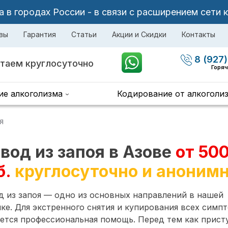
в городах России - в связи с расширением сети 
вы
Гарантия
Статьи
Акции и Скидки
Контакты
8 (927)
таем круглосуточно
Горяч
ие алкоголизма
Кодирование от алкоголи
я
вод из запоя в Азове
от 50
б.
круглосуточно и аноним
 из запоя — одно из основных направлений в нашей
ке. Для экстренного снятия и купирования всех симп
ется профессиональная помощь. Перед тем как прист