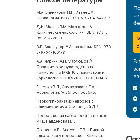
Список литературы
По
М.А. Винникова, Н.Н. Иванец //
на
Наркология. ISBN: 978-5-9704-5423-7
бе
Д.И. Малин, В.М. Медведев //
Клиническая наркология. ISBN: 978-5-
М
9502-0728-0
с
В.Б. Альтшулер // Алкоголизм. ISBN: 978-
5-9704-1601-3
В 
А.А. Чуркин, А.Н. Мартюшов //
Практическое руководство по
за
применению МКБ 10 в психиатрии и
ва
наркологии. ISBN: 978-5-9901-1914-7
Гавенко В.Л., Самардакова Г.А. -
Наркология. Учебное пособие.
Наркогипноанализ неврозов с
навязчивостями Каменецкий Д.А
Подростковая наркология Пятницкая
И.Н., Найденова Н.Г.
Погосов А.В., Аносова Е.В. - Пивной
алкоголизм у подростков. Клиника,
От