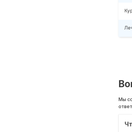
Ку
Леч
Во
Мы со
ответ
Чт