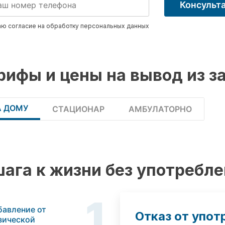
Консульт
ю согласие на обработку
персональных данных
рифы и цены на вывод из за
А ДОМУ
СТАЦИОНАР
АМБУЛАТОРНО
шага к жизни без употребл
1
бавление от
Отказ от упот
зической