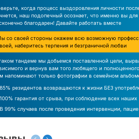
верьте, когда процесс выздоровления личности посл
чнется, наш подопечный осознает, что именно вы для 
сконечно благодарен! Давайте работать вместе
ы со своей стороны окажем всю возможную професс
воей, наберитесь терпения и безграничной любви
таком тандеме мы добьемся поставленной цели, вырв
висимого и вернув вам того любящего и полноценного
м напоминают только фотографии в семейном альбом
85% резидентов возвращаются к жизни БЕЗ употребл
100% гарантия от срыва, при соблюдение всех наших
В 99% случаев после проведения интервенции, пацие
зывы