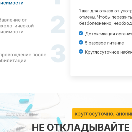
висимости
1 шаг для отказа от упо
2
отмены. Чтобы пережить
бавление от
безболезненно, необход
ихологической
висимости
Детоксикация органи
3
5 разовое питание
Круглосуточное набл
провождение после
абилитации
круглосуточно, анон
НЕ ОТКЛАДЫВАЙТЕ