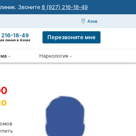
клиник.
Звоните
8 (927) 216-18-49
Азов
 216-18-49
Перезвоните мне
ая линия в Азове
зма
Наркология
00
но
томов
упить