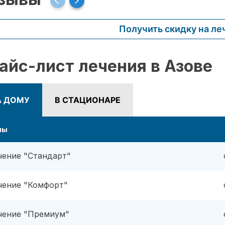
Получить скидку на ле
айс-лист лечения в Азове
А ДОМУ
В СТАЦИОНАРЕ
ны
чение "Стандарт"
чение "Комфорт"
чение "Премиум"