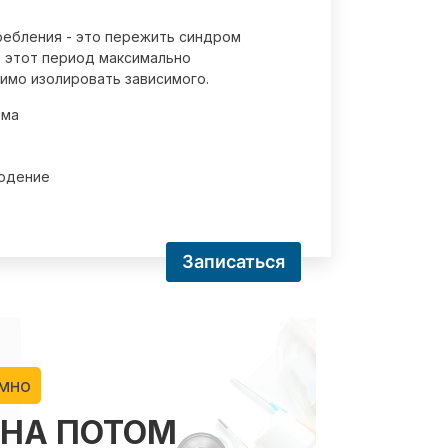
требления - это пережить синдром
 этот период максимально
имо изолировать зависимого.
зма
юдение
Записаться
имно
 НА ПОТОМ