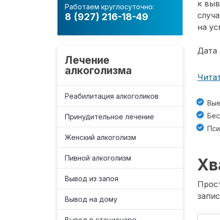
к вы
Работаем круглосуточно:
случа
8 (927) 216-18-49
на ус
Дата 
Лечение
алкоголизма
Читат
Реабилитация алкоголиков
Вые
Бес
Принудительное лечение
Пси
Женский алкоголизм
Пивной алкоголизм
Хв
Вывод из запоя
Прост
запис
Вывод на дому
Вывод в стационаре