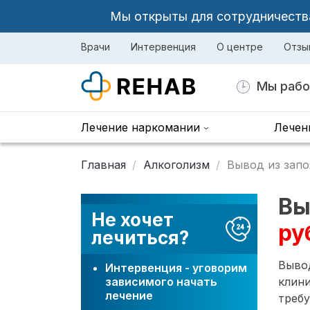
Мы открыты для сотрудничества 
Врачи
Интервенция
О центре
Отзы
Мы рабо
Лечение наркомании
Лечен
Главная
Алкоголизм
Вывод из запо
Вы
Не хочет
ру
лечиться?
Вывод
Интервенция - уговорим
зависимого начать
клини
лечение
требу