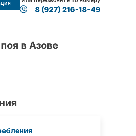
Или перезвоните по номеру
ация
8 (927) 216-18-49
поя в Азове
ения
ребления