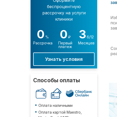
Оформите
за
беспроцентную
рассрочку на услуги
Из
клиники
пс
за
0
0
3
%
₽
6/12
Рассрочка
Первый
Месяцев
платеж
Со
ре
Узнать условия
Способы оплаты
Оплата наличными
Оплата картой Maestro,