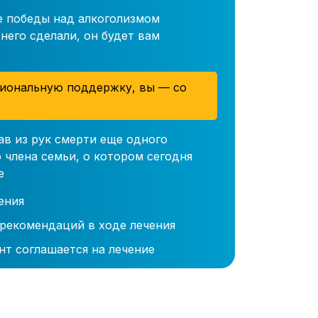
е победы над алкоголизмом
него сделали, он будет вам
иональную поддержку, вы — со
ав из рук смерти еще одного
 члена семьи, о котором сегодня
е
ения
 рекомендаций в ходе лечения
нт соглашается на лечение