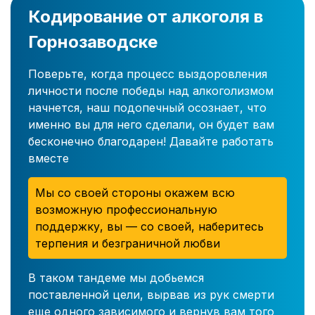
Кодирование от алкоголя в
Горнозаводске
Поверьте, когда процесс выздоровления
личности после победы над алкоголизмом
начнется, наш подопечный осознает, что
именно вы для него сделали, он будет вам
бесконечно благодарен! Давайте работать
вместе
Мы со своей стороны окажем всю
возможную профессиональную
поддержку, вы — со своей, наберитесь
терпения и безграничной любви
В таком тандеме мы добьемся
поставленной цели, вырвав из рук смерти
еще одного зависимого и вернув вам того