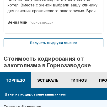
хотел. Вместе с женой выбрали вашу клинику
для лечения хронического алкоголизма. Врач
выбрал оптимальный способ кодирования
сроком на три года. Вшивание препаратов
Вениамин
Горнозаводск
безболезненное. После чего было комплексное
лечение. Врачом наркологом было подобрано
несколько начальных эффективных методик
Получить скидку на лечение
для меня. Я завязал с приемом спиртных
напитков (Без лирики со стороны жены,
конечно не обошлось.). На учете нигде не
Стоимость кодирования от
состою. И вот срок кодировки уже прошел,
алкоголизма в Горнозаводске
но я пить не хочу совсем. Я отказался от
употребления алкоголя навсегда. Спасибо!
ТОРПЕДО
ЭСПЕРАЛЬ
ГИПНОЗ
ПРО
Цены на кодирование вшиванием
Торпедо 6 месяцев