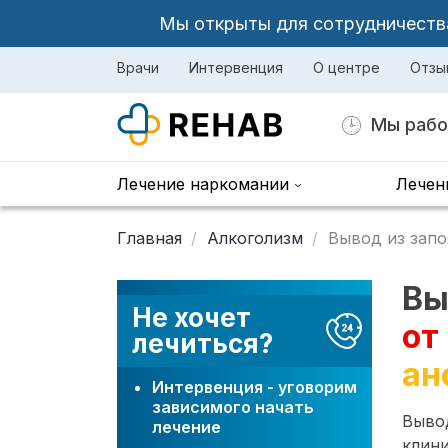
Мы открыты для сотрудничества 
Врачи
Интервенция
О центре
Отзы
Мы рабо
Лечение наркомании
Лечен
Главная
Алкоголизм
Вывод из запо
Вы
Не хочет
от
лечиться?
ан
Интервенция - уговорим
зависимого начать
Вывод
лечение
клини