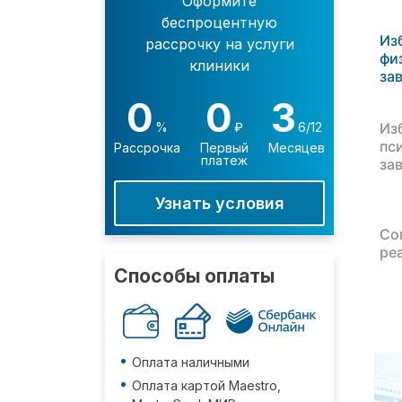
Оформите
беспроцентную
Из
рассрочку на услуги
фи
клиники
за
0
0
3
Из
%
₽
6/12
пс
Рассрочка
Первый
Месяцев
платеж
за
Узнать условия
Со
ре
Способы оплаты
Оплата наличными
Оплата картой Maestro,