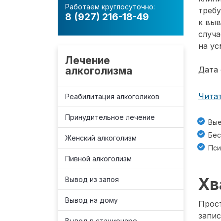
Работаем круглосуточно:
требу
8 (927) 216-18-49
к вы
случа
на ус
Лечение
алкоголизма
Дата 
Читат
Реабилитация алкоголиков
Принудительное лечение
Вые
Бес
Женский алкоголизм
Пси
Пивной алкоголизм
Хв
Вывод из запоя
Вывод на дому
Прост
запис
Вывод в стационаре