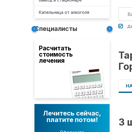
Капельница от алкоголя
Да
Специалисты
Расчитать
Та
стоимость
лечения
Го
Н
Лечитесь сейчас,
платите потом!
3 