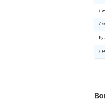
Ле
Ле
Ку
Леч
Во