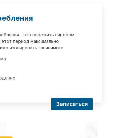
ребления
требления - это пережить синдром
 этот период максимально
имо изолировать зависимого.
зма
юдение
Записаться