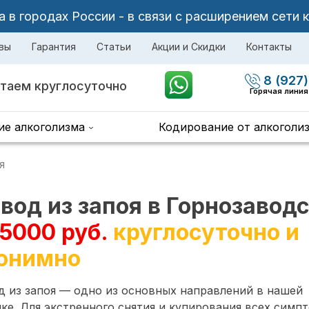
в городах России - в связи с расширением сети 
вы
Гарантия
Статьи
Акции и Скидки
Контакты
8 (927)
таем круглосуточно
Горячая линия
ие алкоголизма
Кодирование от алкоголи
я
вод из запоя в Горнозавод
 5000 руб.
круглосуточно и
онимно
 из запоя — одно из основных направлений в нашей
ке. Для экстренного снятия и купирования всех симп