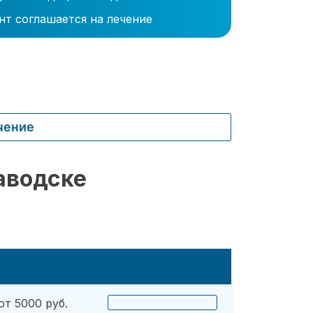
нт соглашается на лечение
чение
аводске
от 5000 руб.