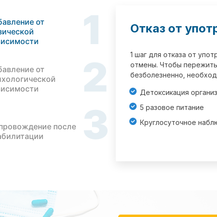
1
бавление от
Отказ от упот
зической
висимости
1 шаг для отказа от упо
2
отмены. Чтобы пережить
бавление от
безболезненно, необход
ихологической
висимости
Детоксикация органи
3
5 разовое питание
Круглосуточное набл
провождение после
абилитации