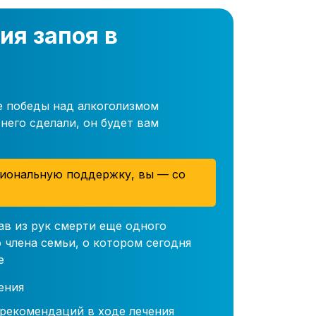
ия запоя в
е победы над алкоголизмом
него сделали, он будет вам
иональную поддержку, вы — со
ав из рук смерти еще одного
 члена семьи, о котором сегодня
е
ения
 рекомендаций в ходе лечения