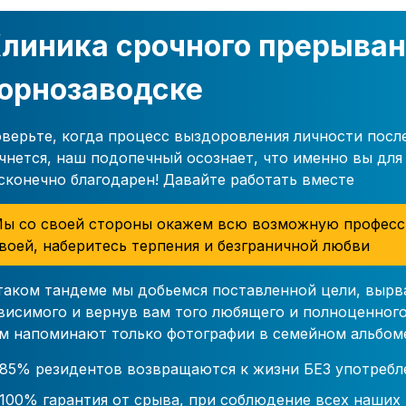
линика срочного прерыван
орнозаводске
верьте, когда процесс выздоровления личности посл
чнется, наш подопечный осознает, что именно вы для 
сконечно благодарен! Давайте работать вместе
ы со своей стороны окажем всю возможную професс
воей, наберитесь терпения и безграничной любви
таком тандеме мы добьемся поставленной цели, вырв
висимого и вернув вам того любящего и полноценного
м напоминают только фотографии в семейном альбом
85% резидентов возвращаются к жизни БЕЗ употребл
100% гарантия от срыва, при соблюдение всех наших