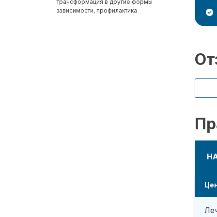
трансформация в другие формы
зависимости, профилактика
От
Пр
Н
Це
Ле