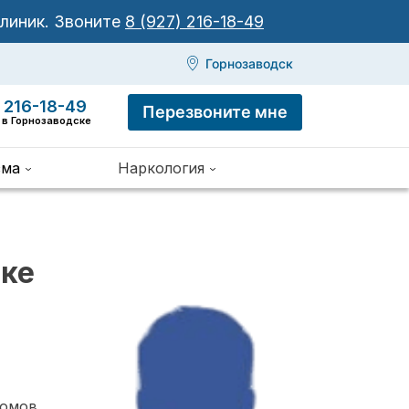
клиник.
Звоните
8 (927) 216-18-49
Горнозаводск
 216-18-49
Перезвоните мне
 в Горнозаводске
зма
Наркология
ске
томов