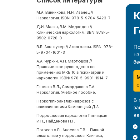
Список литературы
К
М.А. Винникова, Н.Н. Иванец //
Наркология. ISBN: 978-5-9704-5423-7
Д.И. Малин, В.М. Медведев //
Г
Клиническая наркология. ISBN: 978-5-
9502-0728-0
По
В.Б. Альтшулер // Алкоголизм. ISBN: 978-
5-9704-1601-3
на
бе
А.А. Чуркин, А.Н. Мартюшов //
Практическое руководство по
применению МКБ 10 в психиатрии и
М
наркологии. ISBN: 978-5-9901-1914-7
с
Гавенко В.Л., Самардакова Г.А. -
Наркология. Учебное пособие.
В 
Наркогипноанализ неврозов с
за
навязчивостями Каменецкий Д.А
ва
Подростковая наркология Пятницкая
И.Н., Найденова Н.Г.
Погосов А.В., Аносова Е.В. - Пивной
алкоголизм у подростков. Клиника,