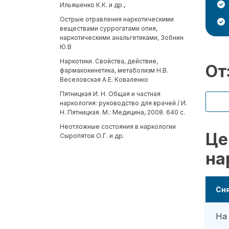
Ильяшенко К.К. и др.,
Острые отравления наркотическими
веществами суррогатами опия,
наркотическими анальгетиками, Зобнин
Ю.В
Наркотики. Свойства, действие,
От
фармакокинетика, метаболизм Н.В.
Веселовская А.Е. Коваленко
Пятницкая И. Н. Общая и частная
наркология: руководство для врачей / И.
Н. Пятницкая. М.: Медицина, 2008. 640 с.
Неотложные состояния в наркологии
Це
Сыропятов О.Г. и др.
на
Сня
На