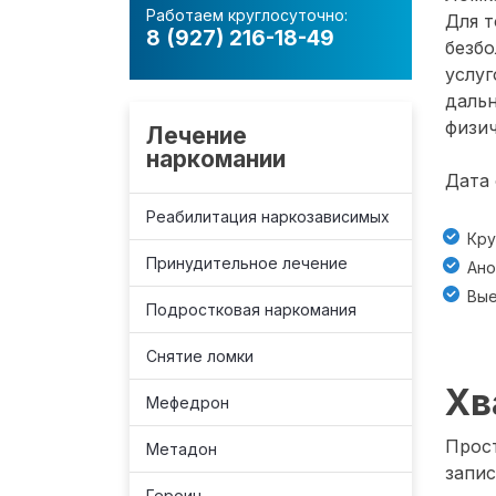
Работаем круглосуточно:
Для т
8 (927) 216-18-49
безб
услуг
даль
физич
Лечение
наркомании
Дата 
Реабилитация наркозависимых
Кру
Принудительное лечение
Ано
Вые
Подростковая наркомания
Снятие ломки
Хв
Мефедрон
Прост
Метадон
запис
Героин