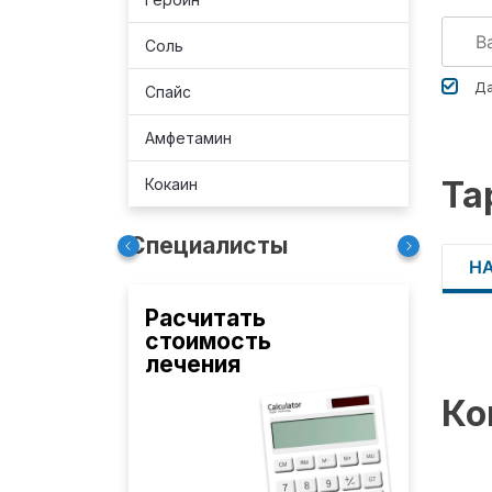
Соль
Да
Спайс
Амфетамин
Та
Кокаин
Специалисты
Н
Расчитать
стоимость
лечения
Ко