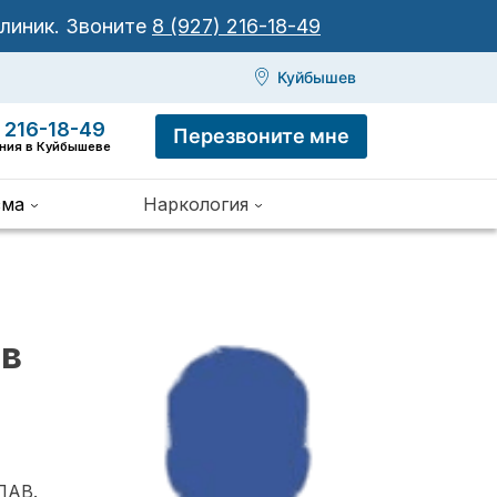
клиник.
Звоните
8 (927) 216-18-49
Куйбышев
 216-18-49
Перезвоните мне
иния в Куйбышеве
зма
Наркология
 в
ПАВ.