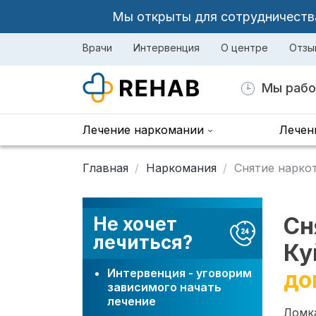
Мы открыты для сотрудничества 
Врачи
Интервенция
О центре
Отзы
Мы рабо
Лечение наркомании
Лечен
Главная
Наркомания
Снятие нарко
Сн
Не хочет
лечиться?
Ку
Интервенция - уговорим
до
зависимого начать
лечение
Ломка