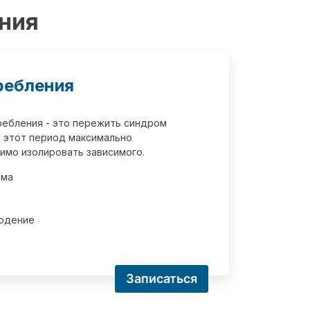
ения
ребления
требления - это пережить синдром
 этот период максимально
имо изолировать зависимого.
зма
юдение
Записаться