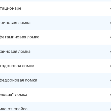
стационаре
роиновая ломка
фетаминовая ломка
каиновая ломка
тадоновая ломка
федроновая ломка
олевая" ломка
мка от спайса