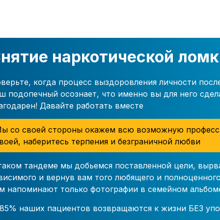
нятие наркотической лом
верьте, когда процесс выздоровления личности посл
ш подопечный осознает, что именно вы для него сдел
агодарен! Давайте работать вместе
ы со своей стороны окажем всю возможную професс
воей, наберитесь терпения и безграничной любви
таком тандеме мы добьемся поставленной цели, вырв
висимого и вернув вам того любящего и полноценного
м напоминают только фотографии в семейном альбом
85% наших пациентов возвращаются к жизни БЕЗ упо