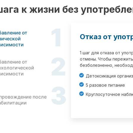
шага к жизни без употребл
1
бавление от
Отказ от упот
зической
висимости
1 шаг для отказа от упо
2
отмены. Чтобы пережить
бавление от
безболезненно, необход
ихологической
висимости
Детоксикация органи
3
5 разовое питание
Круглосуточное набл
провождение после
абилитации