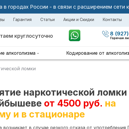
в городах России - в связи с расширением сети 
вы
Гарантия
Статьи
Акции и Скидки
Контакты
8 (927)
таем круглосуточно
Горячая л
ие алкоголизма
Кодирование от алкоголи
тической ломки
ятие наркотической ломки
йбышеве
от 4500 руб.
на
му и в стационаре
 возникает в случае резкого отказа от употребления 