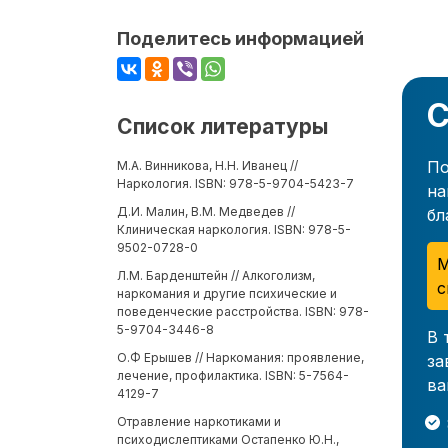
Поделитесь информацией
С
Список литературы
По
М.А. Винникова, Н.Н. Иванец //
Наркология. ISBN: 978-5-9704-5423-7
на
Д.И. Малин, В.М. Медведев //
бл
Клиническая наркология. ISBN: 978-5-
9502-0728-0
М
Л.М. Барденштейн // Алкоголизм,
с
наркомания и другие психические и
поведенческие расстройства. ISBN: 978-
5-9704-3446-8
В 
О.Ф Ерышев // Наркомания: проявление,
за
лечение, профилактика. ISBN: 5-7564-
ва
4129-7
Отравление наркотиками и
психодислептиками Остапенко Ю.Н.,