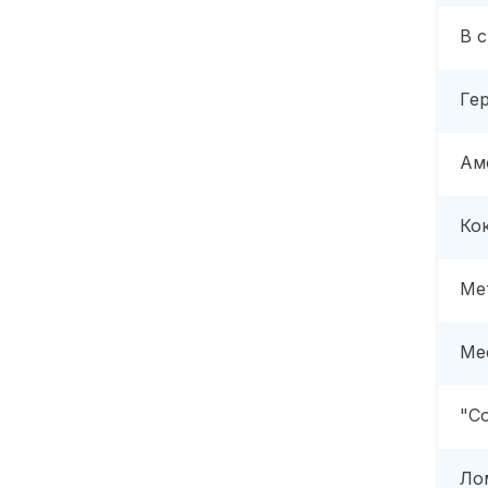
В 
Ге
Ам
Ко
Ме
Ме
"С
Ло