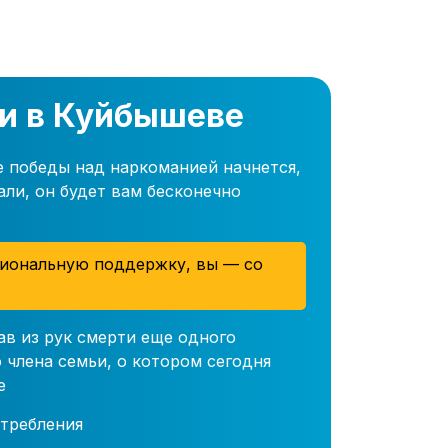
ки в Куйбышеве
е победы над наркоманией начнется,
али, он будет вам бесконечно
иональную поддержку, вы — со
ав из рук смерти еще одного
 члена семьи, о котором сегодня
е
требления