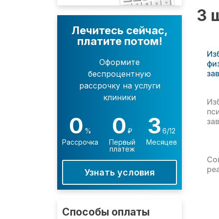
3 
Лечитесь сейчас,
платите потом!
Из
Оформите
фи
за
беспроцентную
рассрочку на услуги
клиники
Из
пс
0
0
3
за
%
₽
6/12
Рассрочка
Первый
Месяцев
платеж
Со
ре
Узнать условия
Способы оплаты