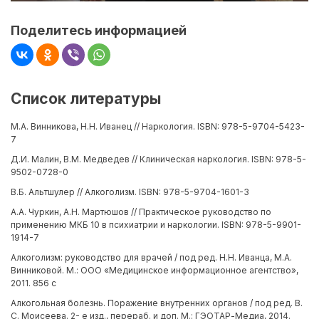
Поделитесь информацией
Список литературы
М.А. Винникова, Н.Н. Иванец // Наркология. ISBN: 978-5-9704-5423-
7
Д.И. Малин, В.М. Медведев // Клиническая наркология. ISBN: 978-5-
9502-0728-0
В.Б. Альтшулер // Алкоголизм. ISBN: 978-5-9704-1601-3
А.А. Чуркин, А.Н. Мартюшов // Практическое руководство по
применению МКБ 10 в психиатрии и наркологии. ISBN: 978-5-9901-
1914-7
Алкоголизм: руководство для врачей / под ред. Н.Н. Иванца, М.А.
Винниковой. М.: ООО «Медицинское информационное агентство»,
2011. 856 с
Алкогольная болезнь. Поражение внутренних органов / под ред. В.
С. Моисеева. 2- е изд., перераб. и доп. М.: ГЭОТАР-Медиа, 2014.