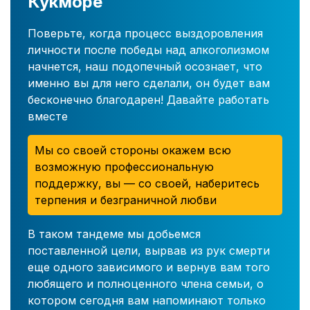
Кукморе
Поверьте, когда процесс выздоровления
личности после победы над алкоголизмом
начнется, наш подопечный осознает, что
именно вы для него сделали, он будет вам
бесконечно благодарен! Давайте работать
вместе
Мы со своей стороны окажем всю
возможную профессиональную
поддержку, вы — со своей, наберитесь
терпения и безграничной любви
В таком тандеме мы добьемся
поставленной цели, вырвав из рук смерти
еще одного зависимого и вернув вам того
любящего и полноценного члена семьи, о
котором сегодня вам напоминают только