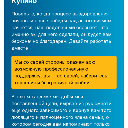
Купино
Поверьте, когда процесс выздоровления
личности после победы над алкоголизмом
начнется, наш подопечный осознает, что
именно вы для него сделали, он будет вам
бесконечно благодарен! Давайте работать
вместе
Мы со своей стороны окажем всю
возможную профессиональную
поддержку, вы — со своей, наберитесь
терпения и безграничной любви
В таком тандеме мы добьемся
поставленной цели, вырвав из рук смерти
еще одного зависимого и вернув вам того
любящего и полноценного члена семьи, о
котором сегодня вам напоминают только