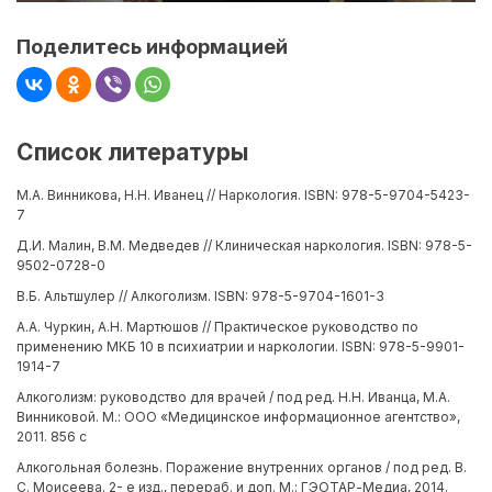
Поделитесь информацией
Список литературы
М.А. Винникова, Н.Н. Иванец // Наркология. ISBN: 978-5-9704-5423-
7
Д.И. Малин, В.М. Медведев // Клиническая наркология. ISBN: 978-5-
9502-0728-0
В.Б. Альтшулер // Алкоголизм. ISBN: 978-5-9704-1601-3
А.А. Чуркин, А.Н. Мартюшов // Практическое руководство по
применению МКБ 10 в психиатрии и наркологии. ISBN: 978-5-9901-
1914-7
Алкоголизм: руководство для врачей / под ред. Н.Н. Иванца, М.А.
Винниковой. М.: ООО «Медицинское информационное агентство»,
2011. 856 с
Алкогольная болезнь. Поражение внутренних органов / под ред. В.
С. Моисеева. 2- е изд., перераб. и доп. М.: ГЭОТАР-Медиа, 2014.