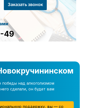
Заказать звонок
сами
8-49
 Новокручининском
е победы над алкоголизмом
него сделали, он будет вам
иональную поддержку, вы — со