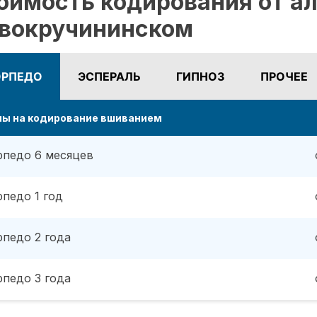
оимость кодирования от ал
вокручининском
ОРПЕДО
ЭСПЕРАЛЬ
ГИПНОЗ
ПРОЧЕЕ
ны на кодирование вшиванием
рпедо 6 месяцев
рпедо 1 год
рпедо 2 года
рпедо 3 года