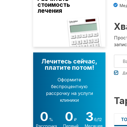
стоимость
Мед
лечения
Хв
Прост
запис
Лечитесь сейчас,
платите потом!
Да
Оформите
беспроцентную
рассрочку на услуги
Та
клиники
0
0
3
Т
%
₽
6/12
Рассрочка
Первый
Месяцев