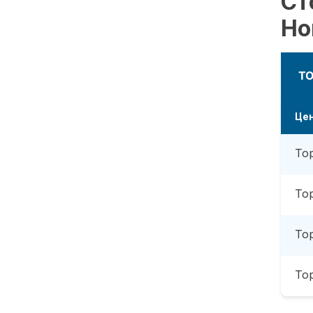
Ст
Но
Т
Це
То
То
То
То