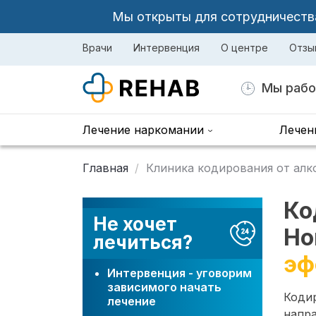
Мы открыты для сотрудничества 
Врачи
Интервенция
О центре
Отзы
Мы рабо
Лечение наркомании
Лечен
Главная
Клиника кодирования от алк
Ко
Не хочет
Но
лечиться?
эф
Интервенция - уговорим
зависимого начать
Коди
лечение
напр