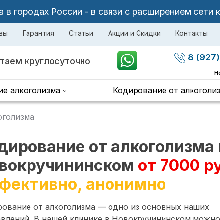
в городах России - в связи с расширением сети 
вы
Гарантия
Статьи
Акции и Скидки
Контакты
8 (927)
таем круглосуточно
Н
ие алкоголизма
Кодирование от алкоголи
оголизма
дирование от алкоголизма 
вокручининском
от 7000 р
фективно, анонимно
рование от алкоголизма — одно из основных наших
авлений. В нашей клинике в Новокручининском можно