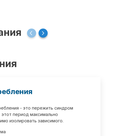
ания
ения
ребления
требления - это пережить синдром
 этот период максимально
имо изолировать зависимого.
зма