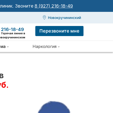
клиник.
Звоните
8 (927) 216-18-49
Новокручининский
 216-18-49
Перезвоните мне
Горячая линия в
овокручининском
зма
Наркология
в
уб.