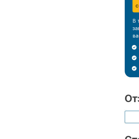
с
В 
за
ва
От