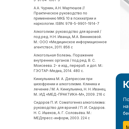
А.А. Чуркин, А.Н. Мартюшов //
Практическое руководство по
применению МКБ 10 в психиатрии и
наркологии. ISBN: 978-5-9901-1914-7
Алкоголизм: руководство для врачей /
под ред. Н.Н. Иванца, М.А. Винниковой.
М.: ООО «Медицинское информационное
агентство», 2011. 856 с
Алкогольная болезнь. Поражение
внутренних органов / под ред. В. С.
Моисеева. 2- е изд., перераб. и доп. М.:
ГЭОТАР-Медиа, 2014. 480 с.
Кинкулькина М. А. Депрессии при
К
шизофрении и алкоголизме. Клиника и
лечение / М. А. Кинкулькина, Н. Н. Иванец.
М.: ИД «МЕД-ПРАКТИКА-М», 2009. 216 с
По
Сидоров П. И. Соматогенез алкоголизма:
на
руководство для врачей / П. И. Сидоров.
бе
Н. С. Ишеков, А. Г. Соловьёва. М.:
МЕДпресс-информ, 2003. 224 с
М