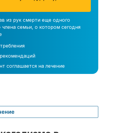
ав из рук смерти еще одного
 члена семьи, о котором сегодня
е
требления
 рекомендаций
нт соглашается на лечение
чение