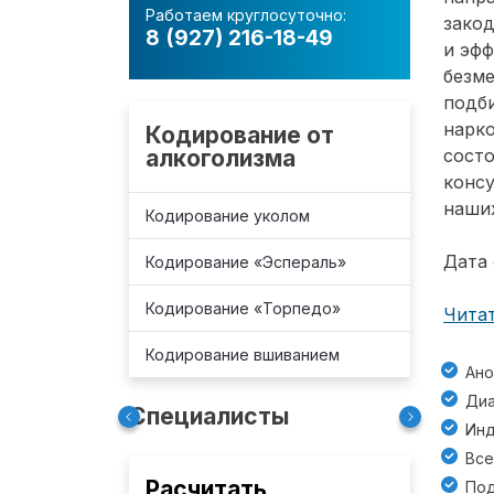
Работаем круглосуточно:
зако
8 (927) 216-18-49
и эф
безм
подб
нарко
Кодирование от
алкоголизма
состо
консу
наших
Кодирование уколом
Дата 
Кодирование «Эспераль»
Кодирование «Торпедо»
Читат
Кодирование вшиванием
Ано
Диа
Специалисты
Инд
Все
Расчитать
Под