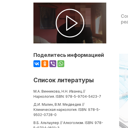
Со
ре
Поделитесь информацией
Список литературы
М.А. Винникова, Н.Н. Иванец //
Наркология. ISBN: 978-5-9704-5423-7
Д.И. Малин, В.М. Медведев //
Клиническая наркология. ISBN: 978-5-
9502-0728-0
В.Б. Альтшулер // Алкоголизм. ISBN: 978-
5-9704-1601-3