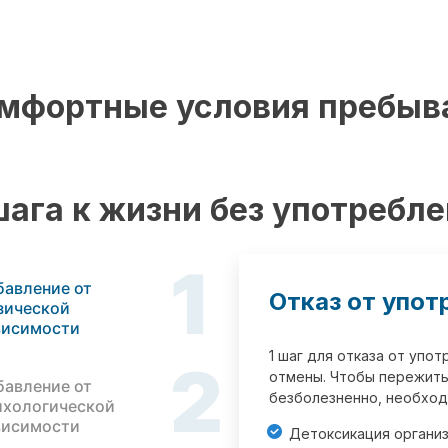
мфортные условия пребыв
шага к жизни без употребл
1
бавление от
Отказ от упот
зической
висимости
1 шаг для отказа от упо
2
отмены. Чтобы пережить
бавление от
безболезненно, необход
ихологической
висимости
Детоксикация органи