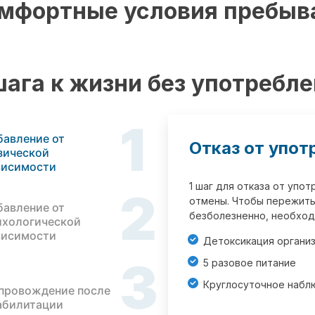
мфортные условия пребыв
шага к жизни без употребл
1
бавление от
Отказ от упот
зической
висимости
1 шаг для отказа от упо
2
отмены. Чтобы пережить
бавление от
безболезненно, необход
ихологической
висимости
Детоксикация органи
3
5 разовое питание
Круглосуточное набл
провождение после
абилитации