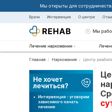
Мы открыты для сотрудничества 
Врачи
Интервенция
О центре
Отзы
Мы рабо
Лечение наркомании
Лечен
Главная
Наркомания
Центр реабил
Це
Не хочет
на
лечиться?
Ср
Интервенция - уговорим
су
зависимого начать
лечение