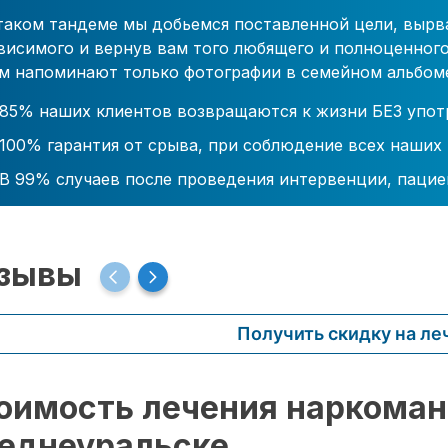
таком тандеме мы добьемся поставленной цели, вырв
висимого и вернув вам того любящего и полноценного
м напоминают только фотографии в семейном альбом
85% наших клиентов возвращаются к жизни БЕЗ упот
100% гарантия от срыва, при соблюдение всех наших
В 99% случаев после проведения интервенции, пацие
зывы
Получить скидку на ле
оимость лечения наркоман
еднеуральске