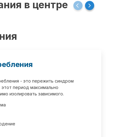
ания в центре
ения
ребления
требления - это пережить синдром
 этот период максимально
имо изолировать зависимого.
зма
юдение