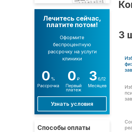
Ко
Лечитесь сейчас,
платите потом!
3 
Оформите
беспроцентную
рассрочку на услуги
Из
клиники
фи
за
0
0
3
%
₽
6/12
Рассрочка
Первый
Месяцев
Из
платеж
пс
за
Узнать условия
Со
Способы оплаты
ре