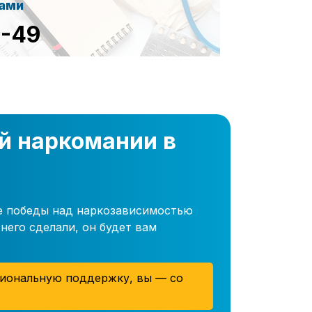
сами
8-49
й наркомании в
ле победы над наркозависимостью
него сделали, он будет вам
иональную поддержку, вы — со