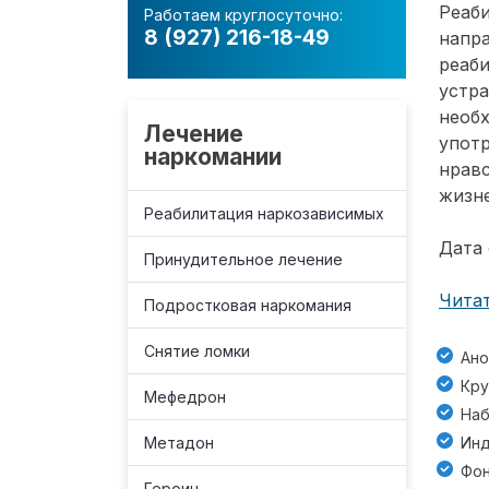
Реаб
Работаем круглосуточно:
8 (927) 216-18-49
напра
реаби
устра
необ
Лечение
употр
наркомании
нравс
жизн
Реабилитация наркозависимых
Дата 
Принудительное лечение
Читат
Подростковая наркомания
Снятие ломки
Ано
Кру
Мефедрон
Наб
Метадон
Инд
Фон
Героин