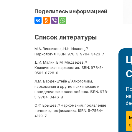
Поделитесь информацией
Список литературы
М.А. Винникова, Н.Н. Иванец //
Наркология. ISBN: 978-5-9704-5423-7
Ц
Д.И. Малин, В.М. Медведев //
Клиническая наркология. ISBN: 978-5-
С
9502-0728-0
Л.М. Барденштейн // Алкоголизм,
наркомания и другие психические и
По
поведенческие расстройства. ISBN: 978-
на
5-9704-3446-8
бе
О.Ф Ерышев // Наркомания: проявление,
лечение, профилактика. ISBN: 5-7564-
4129-7
М
с