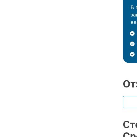
В 
за
ва
От
Ст
Ср