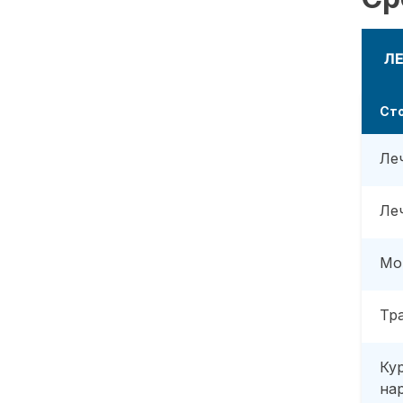
Л
Ст
Ле
Ле
Мо
Тр
Ку
на