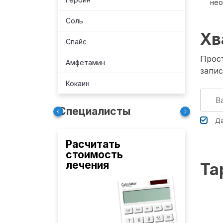
не
Соль
Хв
Спайс
Прост
Амфетамин
запис
Кокаин
Специалисты
Да
Расчитать
стоимость
лечения
Та