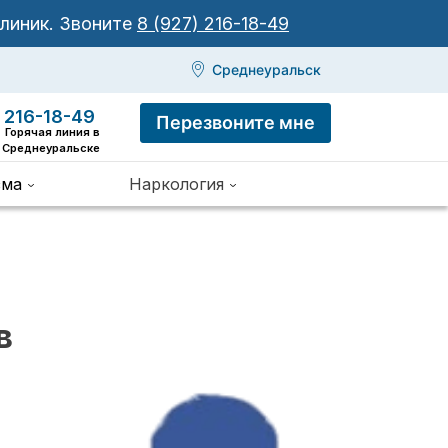
клиник.
Звоните
8 (927) 216-18-49
Среднеуральск
 216-18-49
Перезвоните мне
Горячая линия в
Среднеуральске
зма
Наркология
в