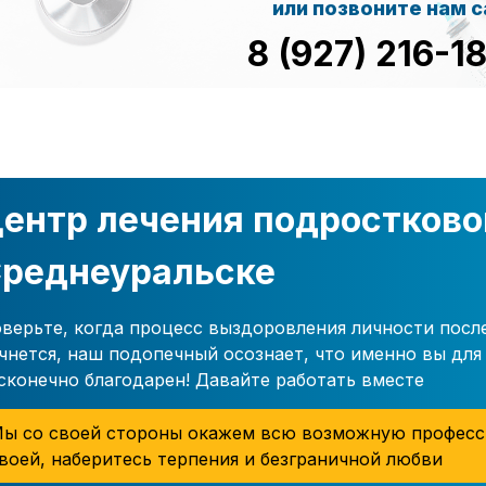
или позвоните нам 
8 (927) 216-1
ентр лечения подростково
реднеуральске
верьте, когда процесс выздоровления личности пос
чнется, наш подопечный осознает, что именно вы для 
сконечно благодарен! Давайте работать вместе
ы со своей стороны окажем всю возможную професс
воей, наберитесь терпения и безграничной любви