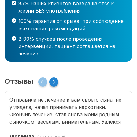
85% наших клиентов возвращаются к
жизни БЕЗ употребления
100% гарантия от срыва, при соблюдение
всех наших рекомендаций
В 99% случаев после проведения
интервенции, пациент соглашается на
лечение
Отзывы
Отправила не лечение к вам своего сына, не
углядела, начал принимать наркотики.
Окончив лечение, стал снова моим родным
сыночком, веселым, внимательным. Увлекся
программированием, занимается бегом.
Страшно подумать, что было бы без помощи
Людмила
Артёмовский