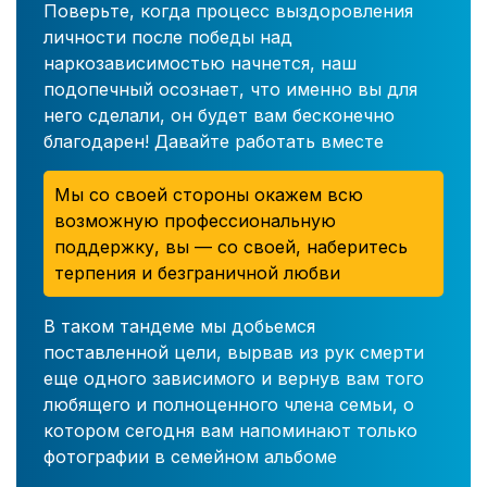
Поверьте, когда процесс выздоровления
личности после победы над
наркозависимостью начнется, наш
подопечный осознает, что именно вы для
него сделали, он будет вам бесконечно
благодарен! Давайте работать вместе
Мы со своей стороны окажем всю
возможную профессиональную
поддержку, вы — со своей, наберитесь
терпения и безграничной любви
В таком тандеме мы добьемся
поставленной цели, вырвав из рук смерти
еще одного зависимого и вернув вам того
любящего и полноценного члена семьи, о
котором сегодня вам напоминают только
фотографии в семейном альбоме