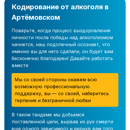
Кодирование от алкоголя в
Артёмовском
Поверьте, когда процесс выздоровления
личности после победы над алкоголизмом
начнется, наш подопечный осознает, что
именно вы для него сделали, он будет вам
бесконечно благодарен! Давайте работать
вместе
Мы со своей стороны окажем всю
возможную профессиональную
поддержку, вы — со своей, наберитесь
терпения и безграничной любви
В таком тандеме мы добьемся
поставленной цели, вырвав из рук смерти
еще одного зависимого и вернув вам того