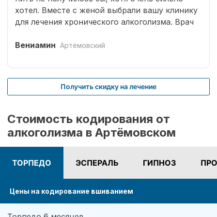
хотел. Вместе с женой выбрали вашу клинику
для лечения хронического алкоголизма. Врач
выбрал оптимальный способ кодирования
сроком на три года. Вшивание препаратов
Вениамин
Артёмовский
безболезненное. После чего было комплексное
лечение. Врачом наркологом было подобрано
несколько начальных эффективных методик
Получить скидку на лечение
для меня. Я завязал с приемом спиртных
напитков (Без лирики со стороны жены,
конечно не обошлось.). На учете нигде не
Стоимость кодирования от
состою. И вот срок кодировки уже прошел,
алкоголизма в Артёмовском
но я пить не хочу совсем. Я отказался от
употребления алкоголя навсегда. Спасибо!
ТОРПЕДО
ЭСПЕРАЛЬ
ГИПНОЗ
ПРО
Цены на кодирование вшиванием
Торпедо 6 месяцев