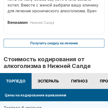
хотел. Вместе с женой выбрали вашу клинику
для лечения хронического алкоголизма. Врач
выбрал оптимальный способ кодирования
сроком на три года. Вшивание препаратов
Вениамин
Нижняя Салда
безболезненное. После чего было комплексное
лечение. Врачом наркологом было подобрано
несколько начальных эффективных методик
Получить скидку на лечение
для меня. Я завязал с приемом спиртных
напитков (Без лирики со стороны жены,
конечно не обошлось.). На учете нигде не
Стоимость кодирования от
состою. И вот срок кодировки уже прошел,
алкоголизма в Нижней Салде
но я пить не хочу совсем. Я отказался от
употребления алкоголя навсегда. Спасибо!
ТОРПЕДО
ЭСПЕРАЛЬ
ГИПНОЗ
ПРО
Цены на кодирование вшиванием
Торпедо 6 месяцев