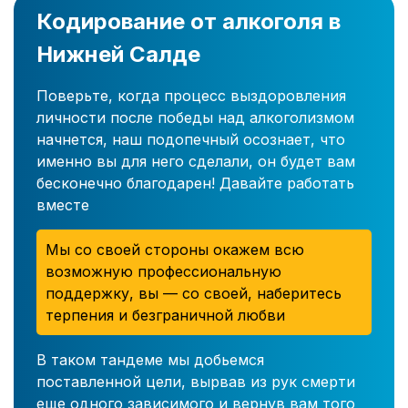
Кодирование от алкоголя в
Нижней Салде
Поверьте, когда процесс выздоровления
личности после победы над алкоголизмом
начнется, наш подопечный осознает, что
именно вы для него сделали, он будет вам
бесконечно благодарен! Давайте работать
вместе
Мы со своей стороны окажем всю
возможную профессиональную
поддержку, вы — со своей, наберитесь
терпения и безграничной любви
В таком тандеме мы добьемся
поставленной цели, вырвав из рук смерти
еще одного зависимого и вернув вам того